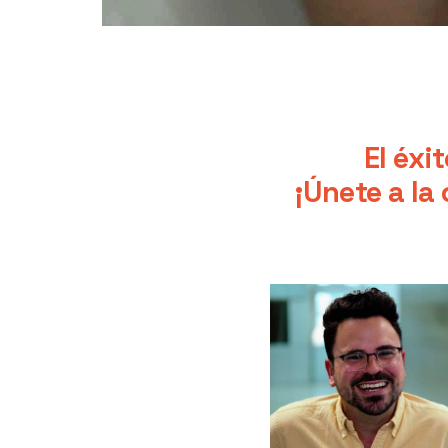
El éxi
¡Únete a l