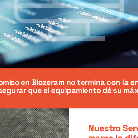
miso en Biozeram no termina con la e
asegurar
que el equipamiento dé su má
Nuestro Ser
marca la dif