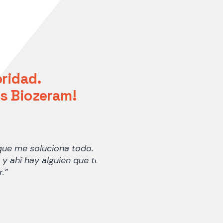
oridad.
os Biozeram!
que me soluciona todo. Sé
y ahí hay alguien que te va
.”