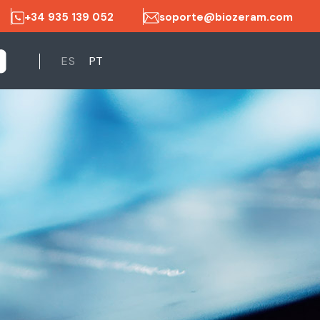
+34 935 139 052
soporte@biozeram.com
ES
PT